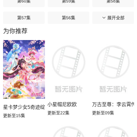
第60集
第59集
第58集
第57集
第56集
第55集
展开全部
为你推荐
第54集
第53集
第52集
第51集
第50集
第49集
第48集
第47集
第46集
第45集
第44集
第43集
第42集
第41集
第40集
小星帽尼欧欧
万古至尊：李云霄传
星卡梦少女5奇迹绽放
更新至22集
更新至09集
更新至15集
第39集
第38集
第37集
第36集
第35集
第34集