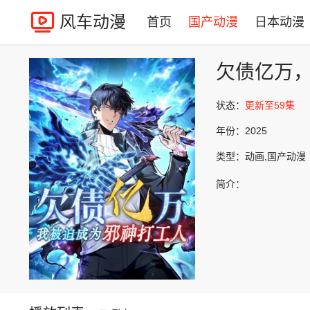
风车动漫
首页
国产动漫
日本动漫
欠债亿万
状态：
更新至59集
年份：
2025
类型：
动画,国产动漫
简介：