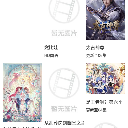
第79集
第78集
第77集
第76集
第75集
第74集
第73集
第72集
第71集
燃比娃
太古神尊
HD国语
更新至06集
第70集
第69集
第68集
第67集
第66集
第65集
第64集
第63集
第62集
是王者啊？第六季
第61集
第60集
第59集
更新至04集
从乱葬岗到幽冥之主
第58集
第57集
第56集