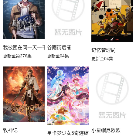
第116集
第115集
第114集
第113集
第112集
第111集
第110集
第109集
第108集
我被困在同一天一千年动态漫
谷雨街后巷
记忆管理局
更新至第276集
更新至04集
更新至04集
第107集
第106集
第105集
第104集
第103集
第102集
第101集
第100集
第99集
第98集
第97集
第96集
第95集
第94集
第93集
牧神记
小星帽尼欧欧
星卡梦少女5奇迹绽放