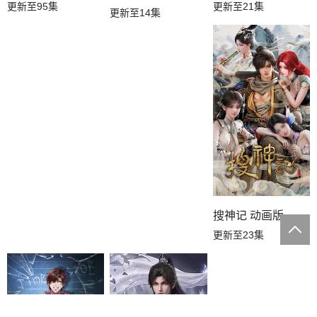
更新至95集
更新至21集
更新至14集
第92集
第91集
第90集
第89集
第88集
第87集
第86集
第85集
第84集
第83集
第82集
第81集
第80集
第79集
第78集
搜神记 动画版
第77集
第76集
第75集
更新至23集
第74集
第73集
第72集
第71集
第70集
第69集