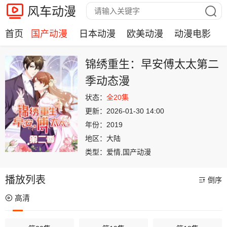
风车动漫
首页
国产动漫
日本动漫
欧美动漫
动漫电影
锦绣重生：早安傅太太第二
季动态漫
状态：
全20集
更新：
2026-01-30 14:00
年份：
2019
地区：
大陆
类型：
爱情,国产动漫
播放列表
倒序
高清