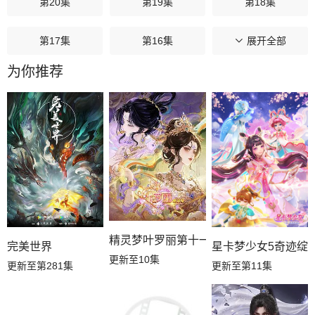
第20集
第19集
第18集
第17集
第16集
第15集
展开全部
为你推荐
第14集
第13集
第12集
第11集
第10集
第09集
第08集
第07集
第06集
第05集
第04集
第03集
第02集
第01集
精灵梦叶罗丽第十一季（下）
星卡梦少女5奇迹绽
完美世界
更新至10集
更新至第11集
更新至第281集