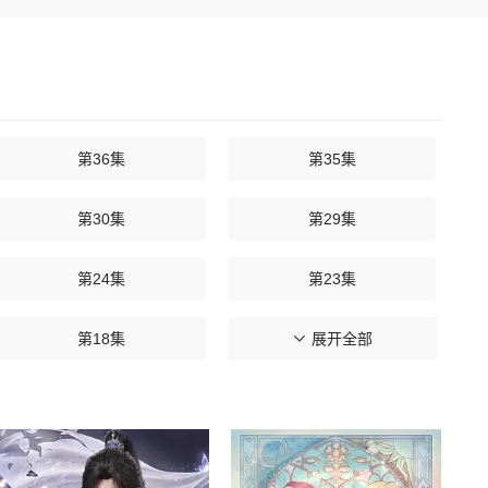
第36集
第35集
第30集
第29集
第24集
第23集
第18集
第17集
展开全部
第12集
第11集
第06集
第05集