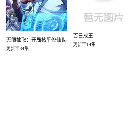
百日成王
无限抽取：开局核平修仙世界动态漫画
更新至14集
更新至84集