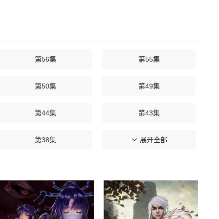
第56集
第55集
第50集
第49集
第44集
第43集
第38集
第37集
展开全部
第32集
第31集
第26集
第25集