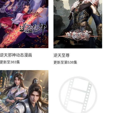
第20集
第19集
第14集
第13集
第08集
第07集
第02集
第01集
动态漫
逆天邪神动态漫画
逆天至尊
更新至383集
更新至第538集