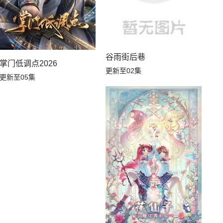
谷雨街后巷
掌门低调点2026
更新至02集
更新至05集