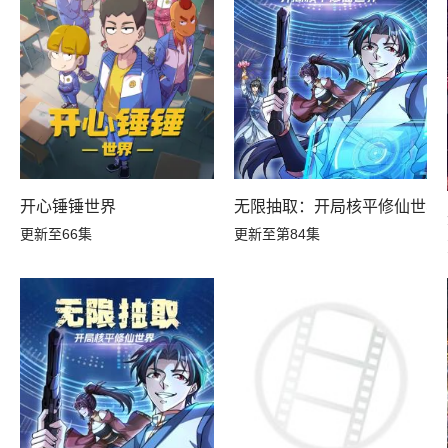
第22集
第21集
第16集
第15集
第10集
第09集
第04集
第03集
无限抽取：开局核平修仙世界
开心锤锤世界
更新至第84集
更新至66集