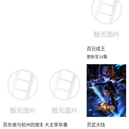
第16集
第15集
第14集
第13集
第12集
第11集
第10集
第09集
第08集
百日成王
第07集
第06集
第05集
更新至14集
第04集
第03集
第02集
第01集
苏东坡与杭州的故事
大主宰年番
灵武大陆