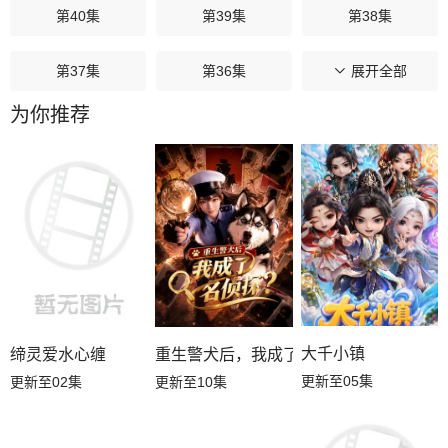
第40集
第39集
第38集
第37集
第36集
第35集
展开全部
为你推荐
第34集
第33集
第32集
第31集
第30集
第29集
第28集
第27集
第26集
第25集
第24集
第23集
第22集
第21集
第20集
大千小镇
缔灵爱水心缠
重生警犬后，我成了名侦探？
更新至05集
更新至02集
更新至10集
第19集
第18集
第17集