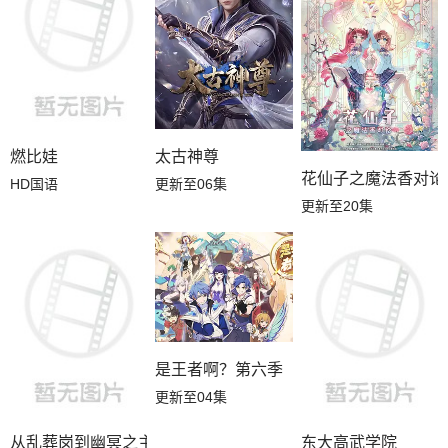
燃比娃
太古神尊
花仙子之魔法香对论
HD国语
更新至06集
更新至20集
是王者啊？第六季
更新至04集
从乱葬岗到幽冥之主
东大高武学院