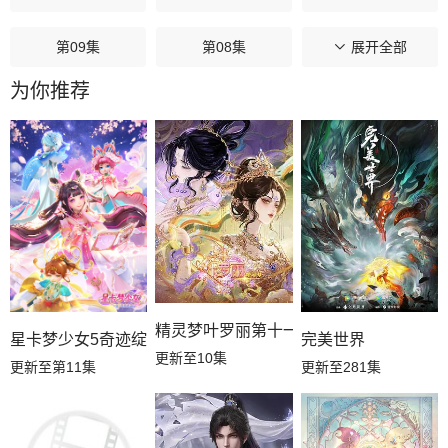
第09集
第08集
第07集
展开全部
为你推荐
第06集
第05集
第04集
第03集
第02集
第01集
精灵梦叶罗丽第十一季（下）
星卡梦少女5奇迹绽放
完美世界
更新至10集
更新至第11集
更新至281集