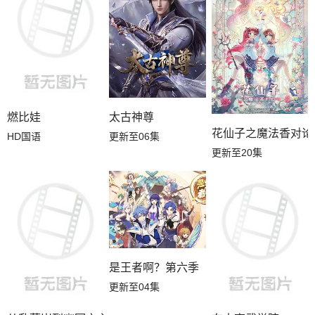
第23集
第22集
第21集
第20集
第19集
第18集
第17集
第16集
第15集
燃比娃
太古神尊
花仙子之魔法香对论
HD国语
更新至06集
第14集
第13集
第12集
更新至20集
第11集
第10集
第09集
第08集
第07集
第06集
第05集
第04集
第03集
是王者啊？第六季
更新至04集
第02集
第01集