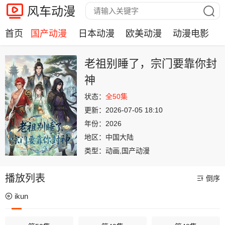
风车动漫
首页
国产动漫
日本动漫
欧美动漫
动漫电影
老祖别睡了，宗门要靠你封
神
状态：
全50集
更新：
2026-07-05 18:10
年份：
2026
地区：
中国大陆
类型：
动画,国产动漫
播放列表
倒序
ikun