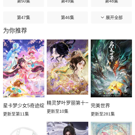
第50集
第49集
第48集
第47集
第46集
第45集
展开全部
为你推荐
第44集
第43集
第42集
第41集
第40集
第39集
第38集
第37集
第36集
第35集
第34集
第33集
第32集
第31集
第30集
精灵梦叶罗丽第十一季（下）
星卡梦少女5奇迹绽放
完美世界
更新至10集
更新至第11集
更新至281集
第29集
第28集
第27集
第26集
第25集
第24集