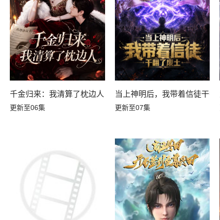
千金归来：我清算了枕边人
当上神明后，我带着信徒干翻
更新至06集
更新至07集