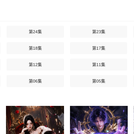
第24集
第23集
第18集
第17集
第12集
第11集
第06集
第05集