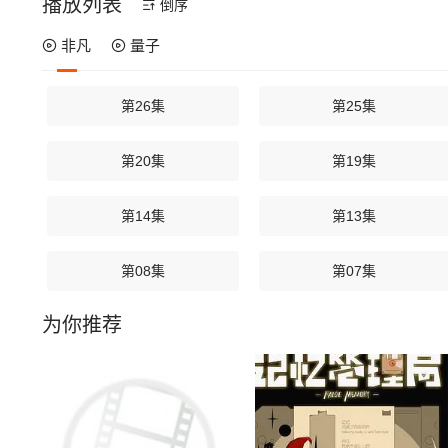
播放列表
倒序
非凡
量子
第26集
第25集
第20集
第19集
第14集
第13集
第08集
第07集
为你推荐
第02集
第01集