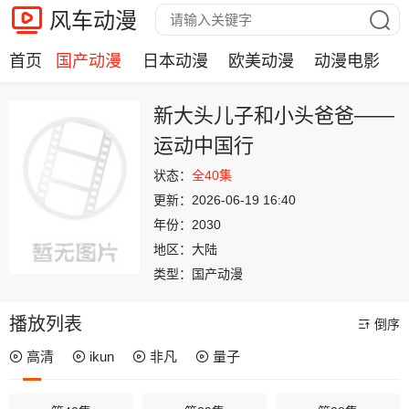
风车动漫
首页
国产动漫
日本动漫
欧美动漫
动漫电影
新大头儿子和小头爸爸——
运动中国行
状态：
全40集
更新：
2026-06-19 16:40
年份：
2030
地区：
大陆
类型：
国产动漫
播放列表
倒序
高清
ikun
非凡
量子