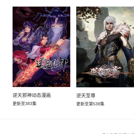
逆天邪神动态漫画
逆天至尊
更新至383集
更新至第538集