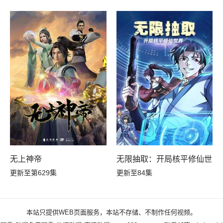
无限抽取：开局核平修仙世界
无上神帝
更新至84集
更新至第629集
本站只提供WEB页面服务，本站不存储、不制作任何视频。