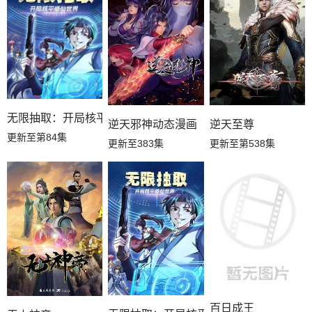
第03集
第02集
第01集
无限抽取：开局核平修仙世界动态漫
逆天邪神动态漫画
逆天至尊
更新至第84集
更新至383集
更新至第538集
百日成王