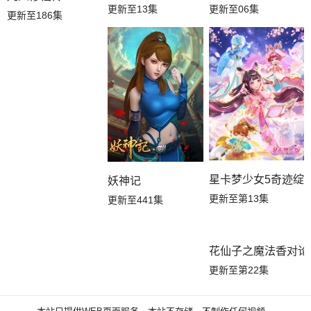
更新至13集
更新至06集
更新至186集
第066集
第065集
第064集
第063集
第062集
第061集
第060集
第059集
第058集
第057集
第056集
第055集
第054集
第053集
第052集
星卡梦少女5奇迹绽
妖神记
更新至第13集
更新至441集
第051集
第050集
第049集
花仙子之魔法香对论
第048集
第047集
第046集
更新至第22集
第045集
第044集
第043集