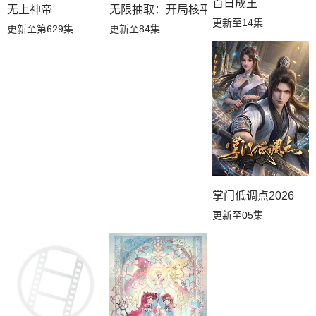
百日成王
无限抽取：开局核平修仙世界动态漫画
无上神帝
更新至14集
更新至84集
更新至第629集
掌门低调点2026
更新至05集