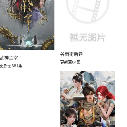
谷雨街后巷
武神主宰
更新至04集
更新至681集