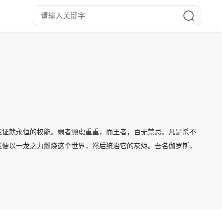
我证就永恒的权能。弱者顾虑重重，而王者，百无禁忌。凡是杀不
我便以一龙之力燃烧这个世界，然后统治它的灰烬。吾名伽罗斯，