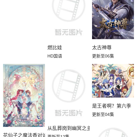
燃比娃
太古神尊
HD国语
更新至06集
是王者啊？第六季
更新至04集
从乱葬岗到幽冥之主
花仙子之魔法香对论
更新至12集