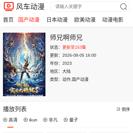
风车动漫
首页
国产动漫
日本动漫
欧美动漫
动漫电影
师兄啊师兄
状态：
更新至153集
更新：
2026-08-05 16:00
年份：
2023
地区：
大陆
类型：
动作,国产动漫
播放列表
倒序
高清
ikun
非凡
量子