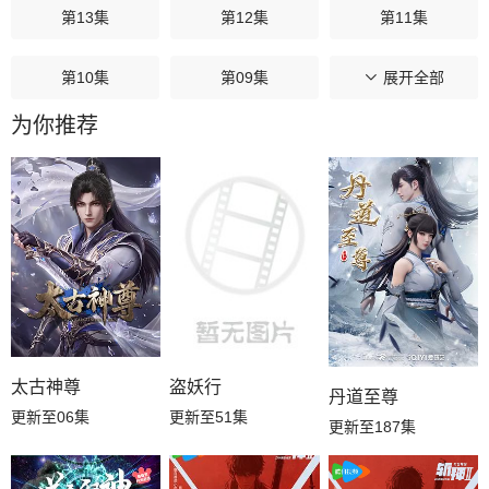
第13集
第12集
第11集
第10集
第09集
第08集
展开全部
为你推荐
第07集
第06集
第05集
第04集
第03集
第02集
第01集
太古神尊
盗妖行
丹道至尊
更新至06集
更新至51集
更新至187集