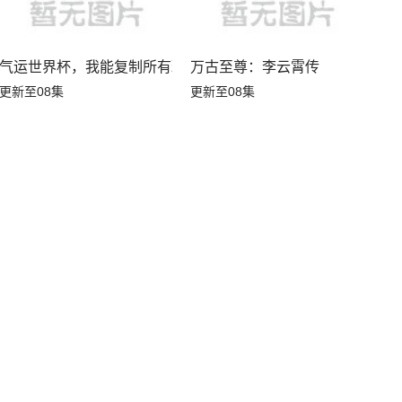
气运世界杯，我能复制所有球星技能
万古至尊：李云霄传
更新至08集
更新至08集