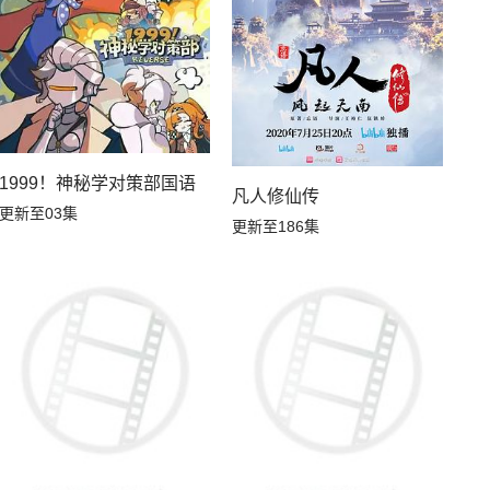
1999！神秘学对策部国语
凡人修仙传
更新至03集
更新至186集