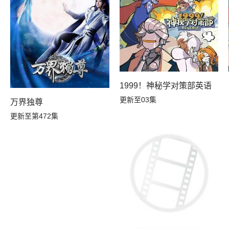
1999！神秘学对策部英语
更新至03集
万界独尊
更新至第472集