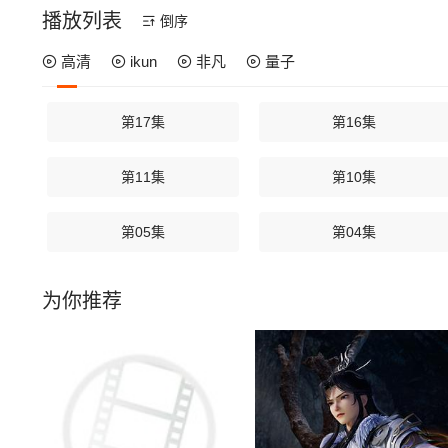
播放列表
倒序
高清
ikun
非凡
量子
第17集
第16集
第11集
第10集
第05集
第04集
为你推荐