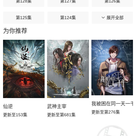
第128集
第127集
第126集
第125集
第124集
第123集
展开全部
为你推荐
第122集
第121集
第120集
第119集
第118集
第117集
第116集
第115集
第114集
第113集
第112集
第111集
第110集
第109集
第108集
我被困在同一天一千
仙逆
武神主宰
更新至第276集
更新至153集
更新至第681集
第107集
第106集
第105集
第104集
第103集
第102集