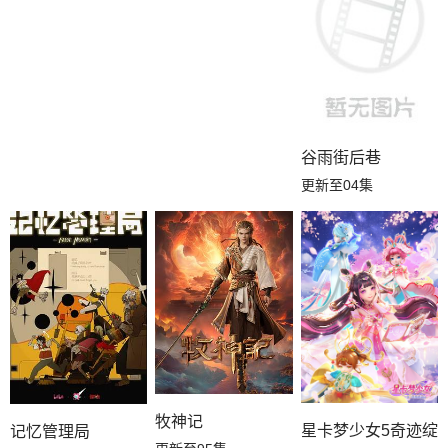
第101集
第100集
第99集
第98集
第97集
第96集
谷雨街后巷
第95集
第94集
第93集
更新至04集
第92集
第91集
第90集
第89集
第88集
第87集
第86集
第85集
第84集
第83集
第82集
第81集
牧神记
星卡梦少女5奇迹绽
记忆管理局
第80集
第79集
第78集