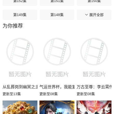
第152集
第151集
第150集
第149集
第148集
第147集
展开全部
为你推荐
第146集
第145集
第144集
第143集
第142集
第141集
第140集
第139集
第138集
第137集
第136集
第135集
第134集
第133集
第132集
从乱葬岗到幽冥之主
气运世界杯，我能复制所有球星技能
万古至尊：李云霄传
更新至13集
更新至08集
更新至08集
第131集
第130集
第129集
第128集
第127集
第126集