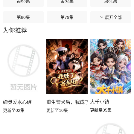
第83集
第82集
第81集
第80集
第79集
第78集
展开全部
为你推荐
第77集
第76集
第75集
第74集
第73集
第72集
第71集
第70集
第69集
第68集
第67集
第66集
第65集
第64集
第63集
大千小镇
缔灵爱水心缠
重生警犬后，我成了名侦探？
更新至05集
更新至02集
更新至10集
第62集
第61集
第60集
第59集
第58集
第57集