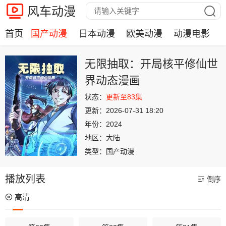
风车动漫
首页
国产动漫
日本动漫
欧美动漫
动漫电影
无限抽取：开局核平修仙世
界动态漫画
状态：
更新至83集
更新：
2026-07-31 18:20
年份：
2024
地区：
大陆
类型：
国产动漫
播放列表
倒序
高清