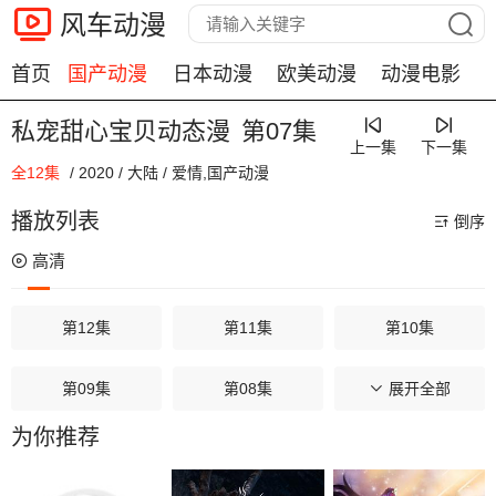
风车动漫
首页
国产动漫
日本动漫
欧美动漫
动漫电影
私宠甜心宝贝动态漫
第07集
上一集
下一集
全12集
/
2020
/
大陆
/
爱情,国产动漫
00:00 / 00:00
播放列表
倒序
高清
第12集
第11集
第10集
第09集
第08集
第07集
展开全部
为你推荐
第06集
第05集
第04集