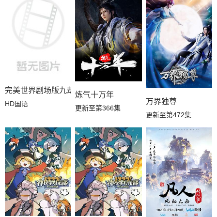
第03集
第02集
第01集
完美世界剧场版九劫焚天
炼气十万年
万界独尊
HD国语
更新至第366集
更新至第472集