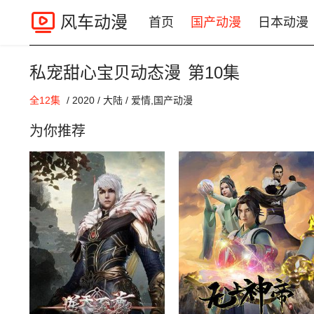
风车动漫
首页
国产动漫
日本动漫
私宠甜心宝贝动态漫
第10集
00:00 / 00:00
全12集
/
2020
/
大陆
/
爱情,国产动漫
为你推荐