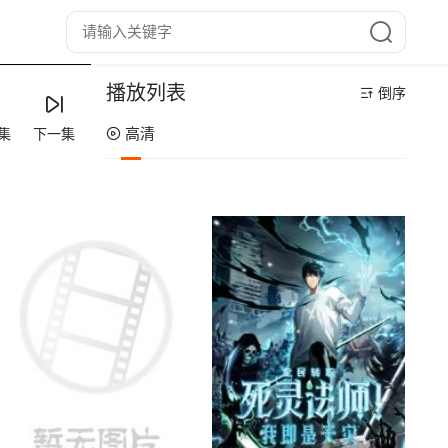
播放列表
倒序
高清
集
下一集
第12集
第11集
第10集
第09集
第08集
第07集
第06集
第05集
第04集
第03集