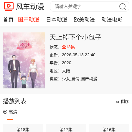
风车动漫
首页
国产动漫
日本动漫
欧美动漫
动漫电影
天上掉下个小包子
状态：
全18集
更新：
2026-05-18 22:40
年份：
2020
地区：
大陆
类型：
少女,爱情,国产动漫
播放列表
倒序
高清
第18集
第17集
第16集