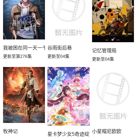
我被困在同一天一千年动态漫
谷雨街后巷
记忆管理局
更新至第276集
更新至04集
更新至04集
牧神记
小星帽尼欧欧
星卡梦少女5奇迹绽放