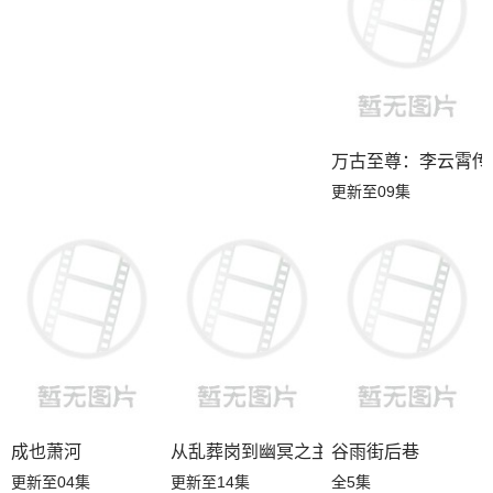
万古至尊：李云霄传
更新至09集
成也萧河
从乱葬岗到幽冥之主
谷雨街后巷
更新至04集
更新至14集
全5集