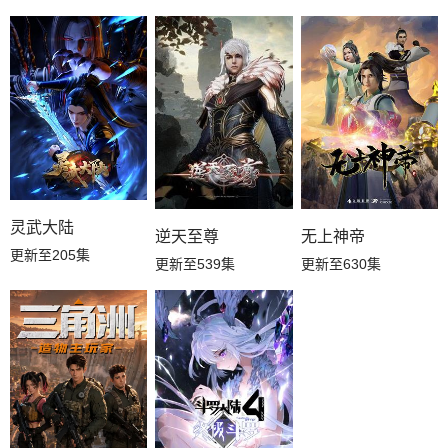
灵武大陆
逆天至尊
无上神帝
更新至205集
更新至539集
更新至630集