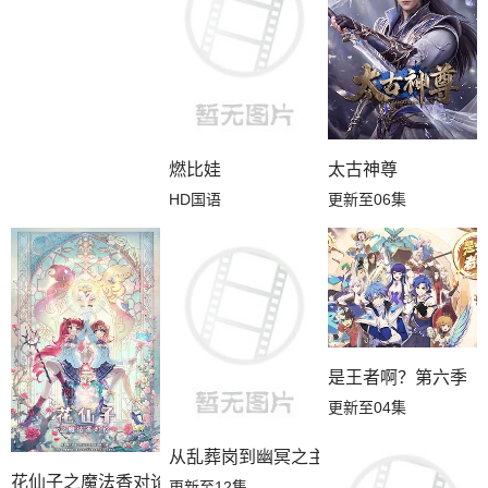
燃比娃
太古神尊
HD国语
更新至06集
是王者啊？第六季
更新至04集
从乱葬岗到幽冥之主
花仙子之魔法香对论
更新至12集