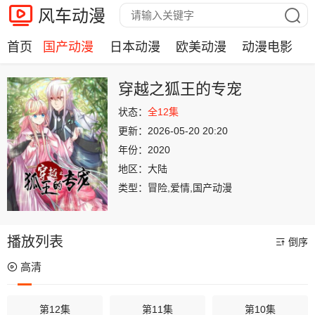
风车动漫
首页
国产动漫
日本动漫
欧美动漫
动漫电影
穿越之狐王的专宠
状态：
全12集
更新：
2026-05-20 20:20
年份：
2020
地区：
大陆
类型：
冒险,爱情,国产动漫
播放列表
倒序
高清
第12集
第11集
第10集