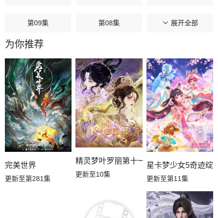
第09集
第08集
第07集
展开全部
为你推荐
第06集
第05集
第04集
第03集
第02集
第01集
精灵梦叶罗丽第十一季（下）
星卡梦少女5奇迹绽
完美世界
更新至10集
更新至第11集
更新至第281集