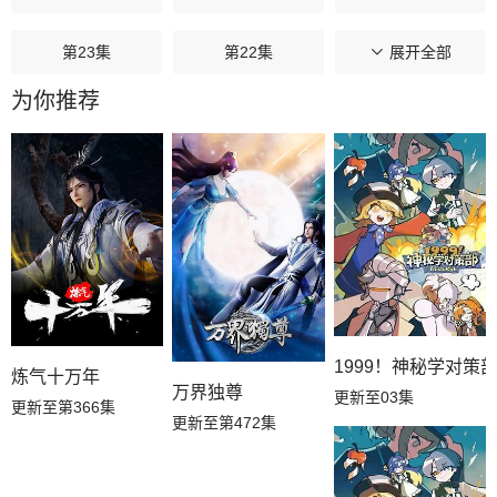
第23集
第22集
第21集
展开全部
为你推荐
第20集
第19集
第18集
第17集
第16集
第15集
第14集
第13集
第12集
第11集
第10集
第09集
第08集
第07集
第06集
1999！神秘学对策
炼气十万年
万界独尊
更新至03集
更新至第366集
第05集
第04集
第03集
更新至第472集
第02集
第01集