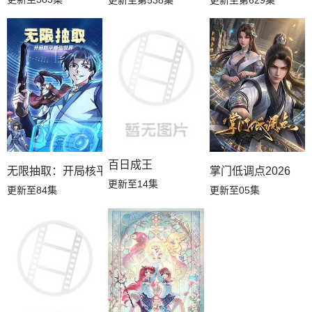
百日成王
无限抽取：开局核平修仙世界动态漫画
掌门低调点2026
更新至14集
更新至84集
更新至05集