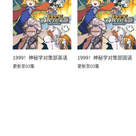
第15集
第14集
第09集
第08集
第03集
第02集
1999！神秘学对策部英语
1999！神秘学对策部国语
更新至03集
更新至03集