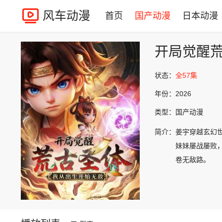
风车动漫
首页
国产动漫
日本动漫
开局觉醒
状态：
全57集
年份：
2026
类型：
国产动漫
简介：
姜宇穿越玄幻
妹妹屡战屡败
卷无敌路。