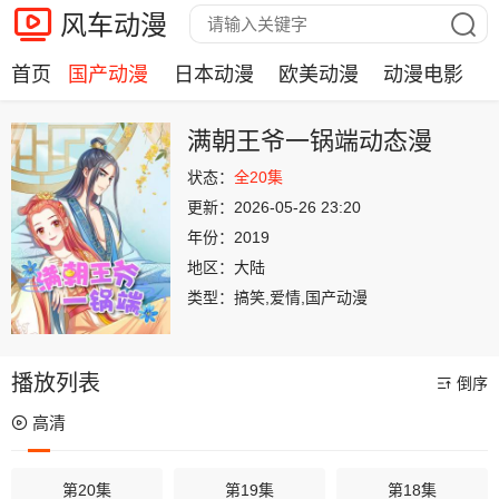
风车动漫
首页
国产动漫
日本动漫
欧美动漫
动漫电影
满朝王爷一锅端动态漫
状态：
全20集
更新：
2026-05-26 23:20
年份：
2019
地区：
大陆
类型：
搞笑,爱情,国产动漫
播放列表
倒序
高清
第20集
第19集
第18集