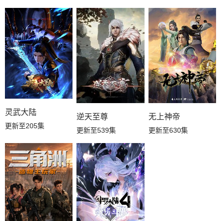
灵武大陆
逆天至尊
无上神帝
更新至205集
更新至539集
更新至630集