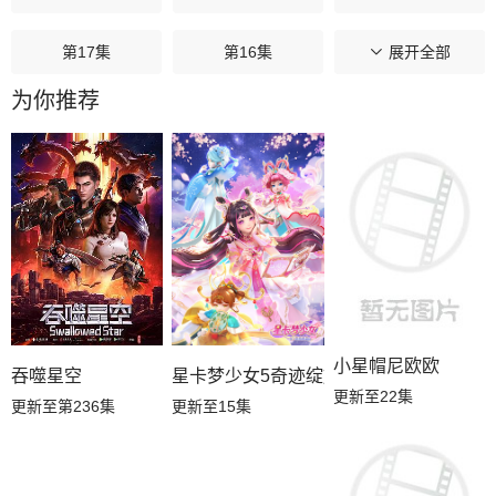
第17集
第16集
第15集
展开全部
为你推荐
第14集
第13集
第12集
第11集
第10集
第09集
第08集
第07集
第06集
第05集
第04集
第03集
第02集
第01集
小星帽尼欧欧
星卡梦少女5奇迹绽放
吞噬星空
更新至22集
更新至15集
更新至第236集