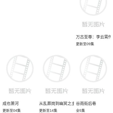
万古至尊：李云霄传
更新至09集
成也萧河
从乱葬岗到幽冥之主
谷雨街后巷
更新至04集
更新至14集
全5集