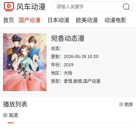
风车动漫
首页
国产动漫
日本动漫
欧美动漫
动漫电影
宛香动态漫
状态：
更新：
2026-05-28 10:20
年份：
2019
地区：
大陆
类型：
爱情,剧情,国产动漫
播放列表
倒序
高清