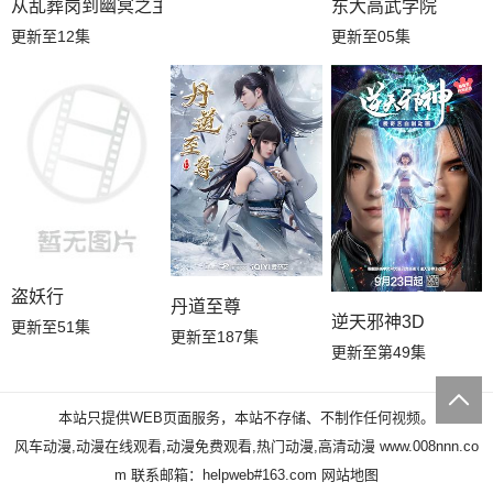
从乱葬岗到幽冥之主
东大高武学院
更新至12集
更新至05集
盗妖行
丹道至尊
逆天邪神3D
更新至51集
更新至187集
更新至第49集
本站只提供WEB页面服务，本站不存储、不制作任何视频。
风车动漫,动漫在线观看,动漫免费观看,热门动漫,高清动漫
www.008nnn.co
m
联系邮箱：helpweb#163.com
网站地图