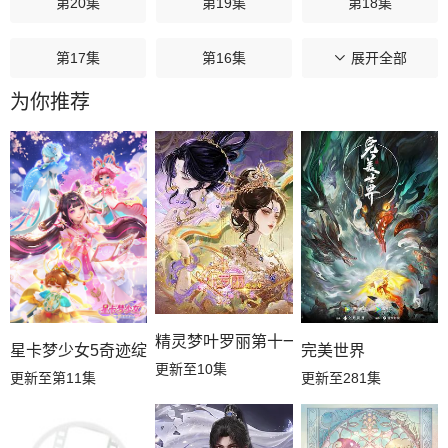
第20集
第19集
第18集
第17集
第16集
第15集
展开全部
为你推荐
第14集
第13集
第12集
第11集
第10集
第09集
第08集
第07集
第06集
第05集
第04集
第03集
第02集
第01集
精灵梦叶罗丽第十一季（下）
星卡梦少女5奇迹绽放
完美世界
更新至10集
更新至第11集
更新至281集