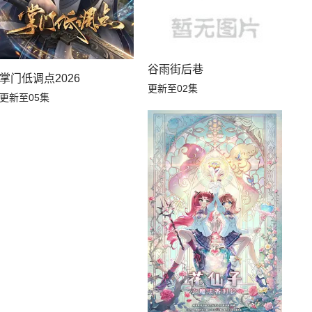
谷雨街后巷
掌门低调点2026
更新至02集
更新至05集