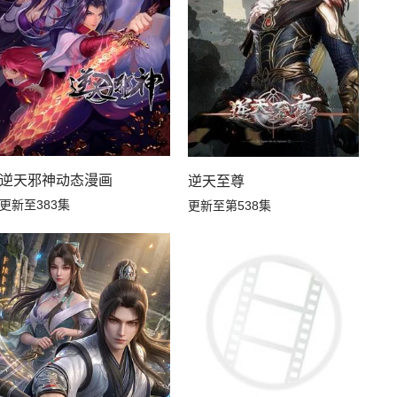
动态漫
逆天邪神动态漫画
逆天至尊
更新至383集
更新至第538集