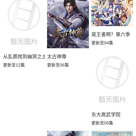
第51集
第50集
第49集
第48集
第47集
第46集
是王者啊？第六季
第45集
第44集
第43集
更新至04集
第42集
第41集
第40集
从乱葬岗到幽冥之主
太古神尊
更新至12集
更新至06集
第39集
第38集
第37集
第36集
第35集
第34集
第33集
第32集
第31集
东大高武学院
第30集
第29集
第28集
更新至05集