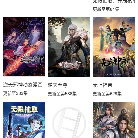
无限抽取：开局核平
第27集
第26集
第25集
更新至第84集
第24集
第23集
第22集
第21集
第20集
第19集
第18集
第17集
第16集
第15集
第14集
第13集
逆天邪神动态漫画
逆天至尊
无上神帝
第12集
第11集
第10集
更新至383集
更新至第538集
更新至第629集
第09集
第08集
第07集
第06集
第05集
第04集
第03集
第02集
第01集