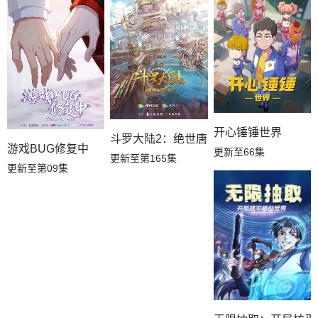
第51集
第50集
第49集
第48集
第47集
第46集
第45集
第44集
第43集
第42集
第41集
第40集
开心锤锤世界
斗罗大陆2：绝世唐门
游戏BUG修复中
更新至66集
更新至第165集
第39集
第38集
第37集
更新至第09集
第36集
第35集
第34集
第33集
第32集
第31集
第30集
第29集
第28集