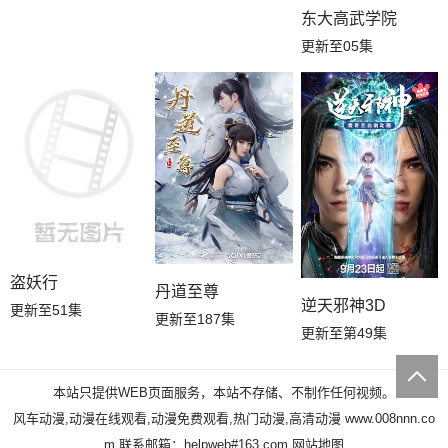
东大高武学院
更新至05集
盗妖行
丹道至尊
逆天邪神3D
更新至51集
更新至187集
更新至第49集
本站只提供WEB页面服务，本站不存储、不制作任何视频。
风车动漫,动漫在线观看,动漫免费观看,热门动漫,高清动漫
www.008nnn.co
m
联系邮箱：helpweb#163.com
网站地图