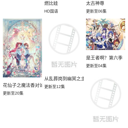
第27集
第26集
第25集
燃比娃
太古神尊
HD国语
更新至06集
第24集
第23集
第22集
第21集
第20集
第19集
第18集
第17集
第16集
是王者啊？第六季
第15集
第14集
第13集
更新至04集
从乱葬岗到幽冥之主
第12集
第11集
第10集
花仙子之魔法香对论
更新至12集
更新至20集
第09集
第08集
第07集
第06集
第05集
第04集
第03集
第02集
第01集