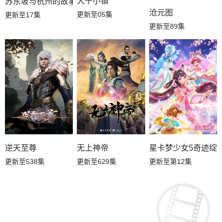
大千小镇
苏东坡与杭州的故事
第27集
第26集
第25集
沧元图
更新至05集
更新至17集
更新至89集
第24集
第23集
第22集
第21集
第20集
第19集
第18集
第17集
第16集
第15集
第14集
第13集
第12集
第11集
第10集
星卡梦少女5奇迹绽
逆天至尊
无上神帝
更新至第12集
更新至538集
更新至629集
第09集
第08集
第07集
第06集
第05集
第04集
第03集
第02集
第01集