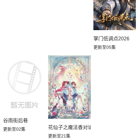
掌门低调点2026
更新至05集
谷雨街后巷
花仙子之魔法香对论
更新至02集
更新至21集