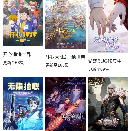
第51集
第50集
第49集
第48集
第47集
第46集
第45集
第44集
第43集
第42集
第41集
第40集
开心锤锤世界
斗罗大陆2：绝世唐门
游戏BUG修复中
更新至66集
更新至165集
第39集
第38集
第37集
更新至09集
第36集
第35集
第34集
第33集
第32集
第31集
第30集
第29集
第28集