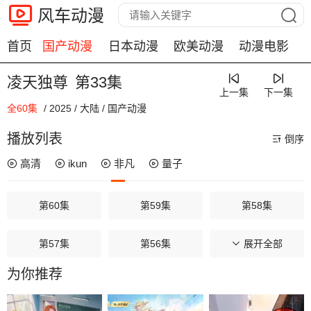
风车动漫
首页
国产动漫
日本动漫
欧美动漫
动漫电影
凌天独尊
第33集
上一集
下一集
全60集
/
2025
/
大陆
/
国产动漫
00:00 / 00:00
播放列表
倒序
高清
ikun
非凡
量子
第60集
第59集
第58集
第57集
第56集
第55集
展开全部
为你推荐
第54集
第53集
第52集