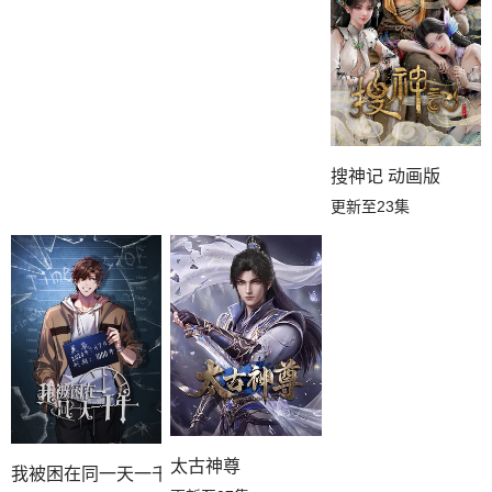
搜神记 动画版
更新至23集
太古神尊
我被困在同一天一千年动态漫画