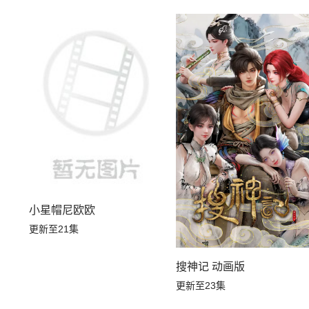
小星帽尼欧欧
更新至21集
搜神记 动画版
更新至23集