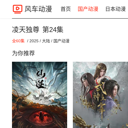
风车动漫
首页
国产动漫
日本动漫
凌天独尊
第24集
00:00 / 00:00
全60集
/
2025
/
大陆
/
国产动漫
为你推荐