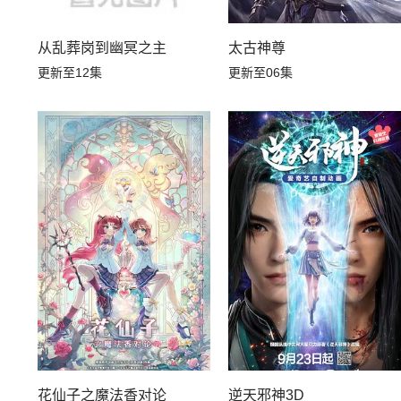
从乱葬岗到幽冥之主
太古神尊
更新至12集
更新至06集
花仙子之魔法香对论
逆天邪神3D