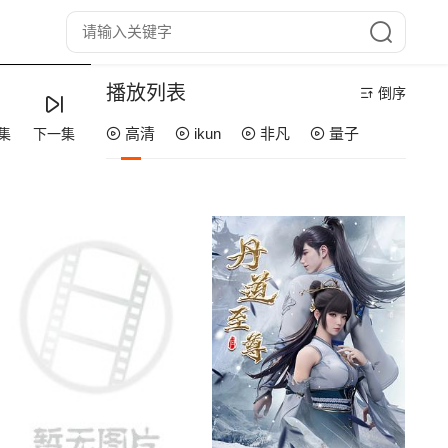
播放列表
倒序
高清
ikun
非凡
量子
集
下一集
第60集
第59集
第58集
第57集
第56集
第55集
第54集
第53集
第52集
第51集