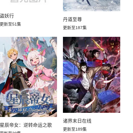
第50集
第49集
盗妖行
丹道至尊
第48集
第47集
更新至51集
更新至187集
第46集
第45集
第44集
第43集
第42集
第41集
第40集
第39集
第38集
第37集
第36集
第35集
诸界末日在线
星辰帝女：逆转命运之歌
更新至189集